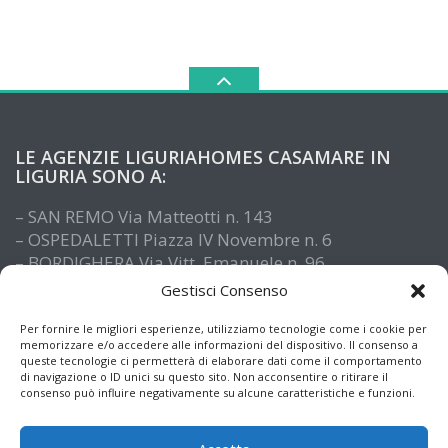
LE AGENZIE LIGURIAHOMES CASAMARE IN
LIGURIA SONO A:
– SAN REMO Via Matteotti n. 143
– OSPEDALETTI Piazza IV Novembre n. 6
– BORDIGHERA Via Vitt. Emanuele n. 96
– IMPERIA Piazza De Amicis n. 15
Gestisci Consenso
– SANTO STEFANO AL MARE Via Roma n. 41
– ALASSIO Via XX Settembre n. 61
Per fornire le migliori esperienze, utilizziamo tecnologie come i cookie per
memorizzare e/o accedere alle informazioni del dispositivo. Il consenso a
queste tecnologie ci permetterà di elaborare dati come il comportamento
di navigazione o ID unici su questo sito. Non acconsentire o ritirare il
consenso può influire negativamente su alcune caratteristiche e funzioni.