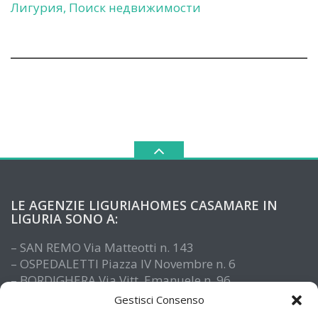
Лигурия, Поиск недвижимости
LE AGENZIE LIGURIAHOMES CASAMARE IN
LIGURIA SONO A:
– SAN REMO Via Matteotti n. 143
– OSPEDALETTI Piazza IV Novembre n. 6
– BORDIGHERA Via Vitt. Emanuele n. 96
– IMPERIA Piazza De Amicis n. 15
Gestisci Consenso
– SANTO STEFANO AL MARE Via Roma n. 41