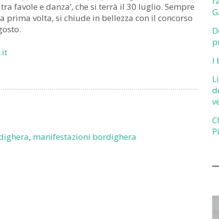
r
a favole e danza’, che si terrà il 30 luglio. Sempre
G
a prima volta, si chiude in bellezza con il concorso
gosto.
D
p
it
I
L
d
v
C
P
rdighera
,
manifestazioni bordighera