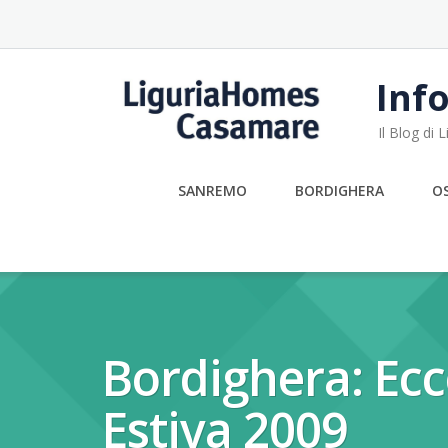
Skip
to
content
Info
Il Blog di
SANREMO
BORDIGHERA
O
Bordighera: Ecc
Estiva 2009