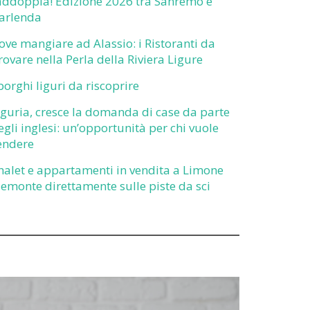
addoppia! Edizione 2026 tra Sanremo e
arlenda
ove mangiare ad Alassio: i Ristoranti da
rovare nella Perla della Riviera Ligure
 borghi liguri da riscoprire
iguria, cresce la domanda di case da parte
egli inglesi: un’opportunità per chi vuole
endere
halet e appartamenti in vendita a Limone
iemonte direttamente sulle piste da sci