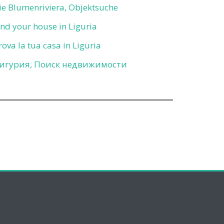
ie Blumenriviera, Objektsuche
ind your house in Liguria
rova la tua casa in Liguria
игурия, Поиск недвижимости