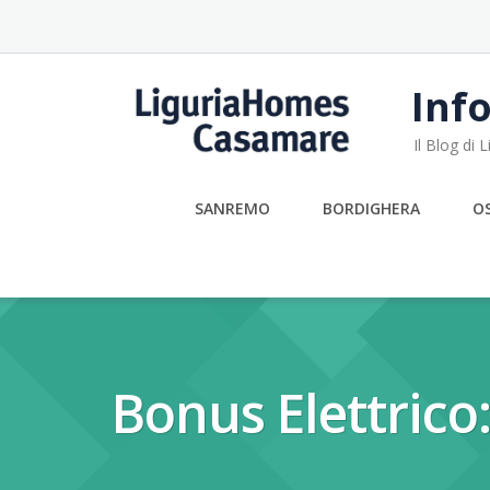
Skip
to
content
Info
Il Blog di
SANREMO
BORDIGHERA
O
Bonus Elettrico