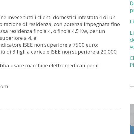
D
p
 invece tutti i clienti domestici intestatari di un
I
a abitazione di residenza, con potenza impegnata fino
sa residenza fino a 4, o fino a 4,5 Kw, per un
L
superiore a 4, e:
d
ndicatore ISEE non superiore a 7500 euro;
v
ù di 3 figli a carico e ISEE non superiore a 20.000
C
P
ebba usare macchine elettromedicali per il
.com