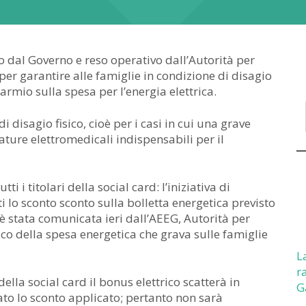
o dal Governo e reso operativo dall’Autorità per
per garantire alle famiglie in condizione di disagio
rmio sulla spesa per l’energia elettrica.
di disagio fisico, cioè per i casi in cui una grave
ature elettromedicali indispensabili per il
i titolari della social card: l’iniziativa di
sti lo sconto sconto sulla bolletta energetica previsto
è stata comunicata ieri dall’AEEG, Autorità per
rico della spesa energetica che grava sulle famiglie
L
r
ella social card il bonus elettrico scatterà in
G
tato lo sconto applicato; pertanto non sarà