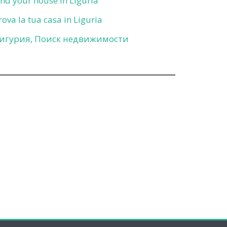
ind your house in Liguria
rova la tua casa in Liguria
игурия, Поиск недвижимости