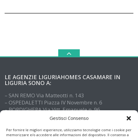
LE AGENZIE LIGURIAHOMES CASAMARE IN
LIGURIA SONO A:
– SAN REMO Via Matteotti n. 143
– OSPEDALETTI Piazza IV Novembre n. 6
– BORDIGHERA Via Vitt. Emanuele n. 96
– IMPERIA Piazza De Amicis n. 15
Gestisci Consenso
– SANTO STEFANO AL MARE Via Roma n. 41
– ALASSIO Via XX Settembre n. 61
Per fornire le migliori esperienze, utilizziamo tecnologie come i cookie per
memorizzare e/o accedere alle informazioni del dispositivo. Il consenso a