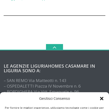
LE AGENZIE LIGURIAHOMES CASAMARE IN
LIGURIA SONO A:
– SAN REMO Via Matteotti n. 143
– OSPEDALETTI Piazza IV Novembre n. 6
– BORDIGHERA Via Vitt. Emanuele n. 96
– IMPERIA Piazza De Amicis n. 15
Gestisci Consenso
– SANTO STEFANO AL MARE Via Roma n. 41
– ALASSIO Via XX Settembre n. 61
Per fornire le migliori esperienze, utilizziamo tecnologie come i cookie per