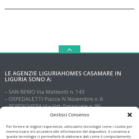
LE AGENZIE LIGURIAHOMES CASAMARE IN
LIGURIA SONO A:
– SAN REMO Via Matteotti n. 143
– OSPEDALETTI Piazza IV Novembre n. 6
– BORDIGHERA Via Vitt. Emanuele n. 96
– IMPERIA Piazza De Amicis n. 15
Gestisci Consenso
– SANTO STEFANO AL MARE Via Roma n. 41
– ALASSIO Via XX Settembre n. 61
Per fornire le migliori esperienze, utilizziamo tecnologie come i cookie per
memorizzare e/o accedere alle informazioni del dispositivo. Il consenso a
queste tecnologie ci permetterà di elaborare dati come il comportamento