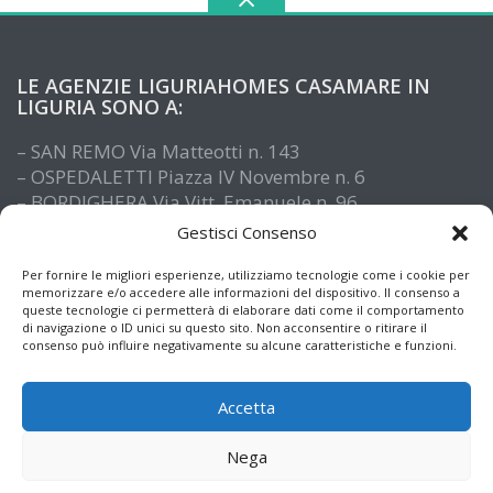
LE AGENZIE LIGURIAHOMES CASAMARE IN
LIGURIA SONO A:
– SAN REMO Via Matteotti n. 143
– OSPEDALETTI Piazza IV Novembre n. 6
– BORDIGHERA Via Vitt. Emanuele n. 96
– IMPERIA Piazza De Amicis n. 15
Gestisci Consenso
– SANTO STEFANO AL MARE Via Roma n. 41
– ALASSIO Via XX Settembre n. 61
Per fornire le migliori esperienze, utilizziamo tecnologie come i cookie per
memorizzare e/o accedere alle informazioni del dispositivo. Il consenso a
queste tecnologie ci permetterà di elaborare dati come il comportamento
di navigazione o ID unici su questo sito. Non acconsentire o ritirare il
consenso può influire negativamente su alcune caratteristiche e funzioni.
Accetta
Nega
© Copyright 2026
Informazioni immobiliari e notizie dalla Liguria