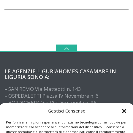
LE AGENZIE LIGURIAHOMES CASAMARE IN
LIGURIA SONO A:
– SAN REMO Via Matteotti n. 143
– OSPEDALETTI Piazza IV Novembre n. 6
– BORDIGHERA Via Vitt. Emanuele n. 96
– IMPERIA Piazza De Amicis n. 15
Gestisci Consenso
– SANTO STEFANO AL MARE Via Roma n. 41
– ALASSIO Via XX Settembre n. 61
Per fornire le migliori esperienze, utilizziamo tecnologie come i cookie per
memorizzare e/o accedere alle informazioni del dispositivo. Il consenso a
queste tecnologie ci permetterà di elaborare dati come il comportamento