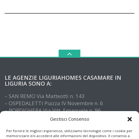
LE AGENZIE LIGURIAHOMES CASAMARE IN
LIGURIA SONO A:
– SAN REMO Via Matteotti n. 143
– OSPEDALETTI Piazza IV Novembre n. 6
– BORDIGHERA Via Vitt. Emanuele n. 96
– IMPERIA Piazza De Amicis n. 15
Gestisci Consenso
– SANTO STEFANO AL MARE Via Roma n. 41
– ALASSIO Via XX Settembre n. 61
Per fornire le migliori esperienze, utilizziamo tecnologie come i cookie per
memorizzare e/o accedere alle informazioni del dispositivo. Il consenso a