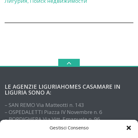
Лигурия, Поиск недвижимости
LE AGENZIE LIGURIAHOMES CASAMARE IN
LIGURIA SONO A:
– SAN REMO Via Matteotti n. 143
– OSPEDALETTI Piazza IV Novembre n. 6
– BORDIGHERA Via Vitt. Emanuele n. 96
– IMPERIA Piazza De Amicis n. 15
Gestisci Consenso
– SANTO STEFANO AL MARE Via Roma n. 41