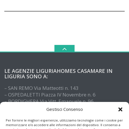
LE AGENZIE LIGURIAHOMES CASAMARE IN
LIGURIA SONO A:
– SAN REMO Via Matteotti n. 143
– OSPEDALETTI Piazza IV Novembre n. 6
– BORDIGHERA Via Vitt. Emanuele n. 96
– IMPERIA Piazza De Amicis n. 15
Gestisci Consenso
– SANTO STEFANO AL MARE Via Roma n. 41
– ALASSIO Via XX Settembre n. 61
Per fornire le migliori esperienze, utilizziamo tecnologie come i cookie per
memorizzare e/o accedere alle informazioni del dispositivo. Il consenso a