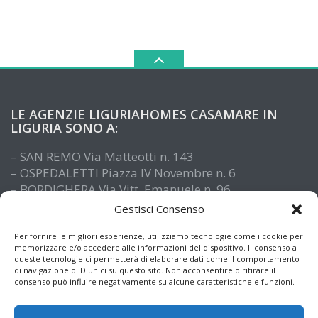
LE AGENZIE LIGURIAHOMES CASAMARE IN
LIGURIA SONO A:
– SAN REMO Via Matteotti n. 143
– OSPEDALETTI Piazza IV Novembre n. 6
– BORDIGHERA Via Vitt. Emanuele n. 96
– IMPERIA Piazza De Amicis n. 15
Gestisci Consenso
– SANTO STEFANO AL MARE Via Roma n. 41
– ALASSIO Via XX Settembre n. 61
Per fornire le migliori esperienze, utilizziamo tecnologie come i cookie per
memorizzare e/o accedere alle informazioni del dispositivo. Il consenso a
queste tecnologie ci permetterà di elaborare dati come il comportamento
di navigazione o ID unici su questo sito. Non acconsentire o ritirare il
consenso può influire negativamente su alcune caratteristiche e funzioni.