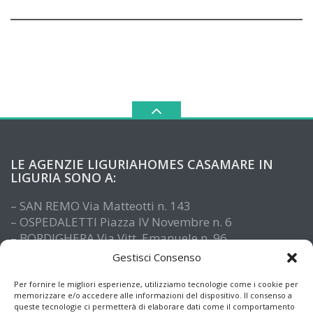
LE AGENZIE LIGURIAHOMES CASAMARE IN
LIGURIA SONO A:
– SAN REMO Via Matteotti n. 143
– OSPEDALETTI Piazza IV Novembre n. 6
– BORDIGHERA Via Vitt. Emanuele n. 96
– IMPERIA Piazza De Amicis n. 15
Gestisci Consenso
– SANTO STEFANO AL MARE Via Roma n. 41
– ALASSIO Via XX Settembre n. 61
Per fornire le migliori esperienze, utilizziamo tecnologie come i cookie per
memorizzare e/o accedere alle informazioni del dispositivo. Il consenso a
queste tecnologie ci permetterà di elaborare dati come il comportamento